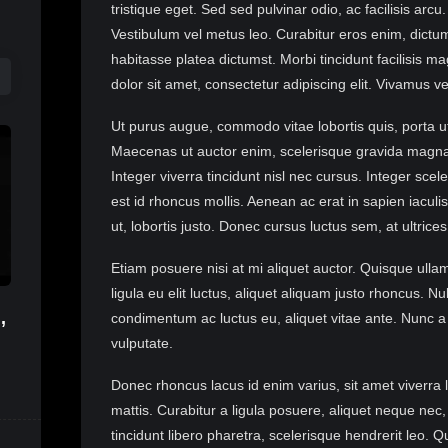
tristique eget. Sed sed pulvinar odio, ac facilisis ar
Vestibulum vel metus leo. Curabitur eros enim, dict
habitasse platea dictumst. Morbi tincidunt facilisis m
dolor sit amet, consectetur adipiscing elit. Vivamus ve
Ut purus augue, commodo vitae lobortis quis, porta ut 
Maecenas ut auctor enim, scelerisque gravida magna. 
Integer viverra tincidunt nisl nec cursus. Integer scel
est id rhoncus mollis. Aenean ac erat in sapien iacul
ut, lobortis justo. Donec cursus luctus sem, at ultrice
Etiam posuere nisi at mi aliquet auctor. Quisque ullamc
ligula eu elit luctus, aliquet aliquam justo rhoncus. N
,
condimentum ac luctus eu, aliquet vitae ante. Nunc a
vulputate.
Donec rhoncus lacus id enim varius, sit amet viverra 
mattis. Curabitur a ligula posuere, aliquet neque nec,
tincidunt libero pharetra, scelerisque hendrerit leo.