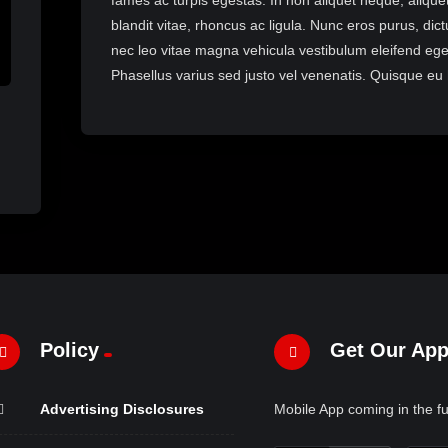
fames ac turpis egestas. In non aliquet neque, aliqu
blandit vitae, rhoncus ac ligula. Nunc eros purus, d
nec leo vitae magna vehicula vestibulum eleifend eget
Phasellus varius sed justo vel venenatis. Quisque eu h
Policy
Get Our Ap
Advertising Disclosures
Mobile App coming in the fu