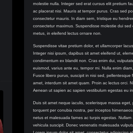
molestie nulla. Integer sed erat cursus elit pretium fa
ac placerat nisi. Mauris at tempor purus. Cras sed 
consectetur mauris. In diam sem, tristique eu hendrer
consectetur maximus. Suspendisse molestie dui sed 
metus, in eleifend lectus ornare non.
Suspendisse vitae pretium dolor, et ullamcorper lacu
Integer nisi ipsum, dapibus sit amet eleifend ut, elem
condimentum ex blandit non. Cras enim dui, vulputate
euismod, varius ante eu, tempor mi. Nulla enim diam
Fusce libero purus, suscipit in nisi sed, pellentesque f
amet, interdum sit amet quam. Proin ac lectus orci. 
Aenean ut sapien ac sapien vestibulum egestas eu in n
Duis sit amet neque iaculis, scelerisque massa eget, p
torquent per conubia nostra, per inceptos himenaeos.
netus et malesuada fames ac turpis egestas. Nullam a
vehicula suscipit. Donec venenatis malesuada vulputa
Lorem ipsum dolor sit amet, consectetur adipiscing eli