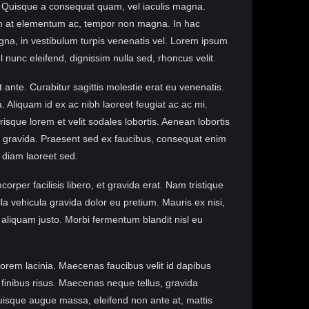
cu. Quisque a consequat quam, vel iaculis magna.
um at elementum ac, tempor non magna. In hac
agna, in vestibulum turpis venenatis vel. Lorem ipsum
l nunc eleifend, dignissim nulla sed, rhoncus velit.
ante. Curabitur sagittis molestie erat eu venenatis.
Aliquam id ex ac nibh laoreet feugiat ac ac mi.
erisque lorem et velit sodales lobortis. Aenean lobortis
is gravida. Praesent sed ex faucibus, consequat enim
s diam laoreet sed.
orper facilisis libero, et gravida erat. Nam tristique
ulla vehicula gravida dolor eu pretium. Mauris ex nisi,
 aliquam justo. Morbi fermentum blandit nisl eu
lorem lacinia. Maecenas faucibus velit id dapibus
 finibus risus. Maecenas neque tellus, gravida
 Quisque augue massa, eleifend non ante at, mattis