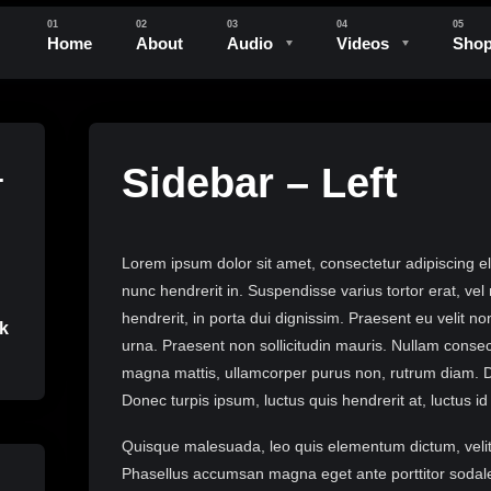
Home
About
Audio
Videos
Sho
Sidebar – Left
e
Lorem ipsum dolor sit amet, consectetur adipiscing el
nunc hendrerit in. Suspendisse varius tortor erat, vel
hendrerit, in porta dui dignissim. Praesent eu velit no
rk
urna. Praesent non sollicitudin mauris. Nullam cons
magna mattis, ullamcorper purus non, rutrum diam. Don
Donec turpis ipsum, luctus quis hendrerit at, luctus id
Quisque malesuada, leo quis elementum dictum, velit m
Phasellus accumsan magna eget ante porttitor sodale