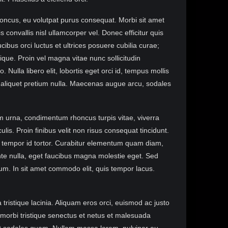
oncus, eu volutpat purus consequat. Morbi sit amet
 convallis nisl ullamcorper vel. Donec efficitur quis
cibus orci luctus et ultrices posuere cubilia curae;
tique. Proin vel magna vitae nunc sollicitudin
 Nulla libero elit, lobortis eget orci id, tempus mollis
ed aliquet pretium nulla. Maecenas augue arcu, sodales
urna, condimentum rhoncus turpis vitae, viverra
culis. Proin finibus velit non risus consequat tincidunt.
t, tempor id tortor. Curabitur elementum quam diam,
te nulla, eget faucibus magna molestie eget. Sed
sum. In sit amet commodo elit, quis tempor lacus.
ristique lacinia. Aliquam eros orci, euismod ac justo
 morbi tristique senectus et netus et malesuada