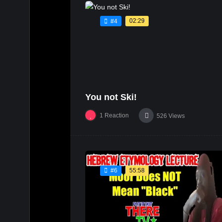
02:29
#4
You not Ski!
1
Reaction
526
Views
55:58
#6