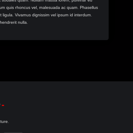
et sodales quam. Nullam massa lorem, pulvinar eu
ictum quis rhoncus vel, malesuada ac quam. Phasellus
 ligula. Vivamus dignissim vel ipsum id interdum.
endrerit nulla.
p
ture.