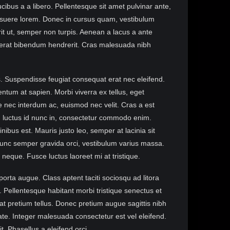
ucibus a a libero. Pellentesque sit amet pulvinar ante,
posuere lorem. Donec in cursus quam, vestibulum
it ut, semper non turpis. Aenean a lacus a ante
erat bibendum hendrerit. Cras malesuada nibh
s. Suspendisse feugiat consequat erat nec eleifend.
entum at sapien. Morbi viverra ex tellus, eget
 nec interdum ac, euismod nec velit. Cras a est
, luctus id nunc in, consectetur commodo enim.
inibus est. Mauris justo leo, semper at lacinia sit
Nunc semper gravida orci, vestibulum varius massa.
eque. Fusce luctus laoreet mi at tristique.
orta augue. Class aptent taciti sociosqu ad litora
 Pellentesque habitant morbi tristique senectus et
t pretium tellus. Donec pretium augue sagittis nibh
te. Integer malesuada consectetur est vel eleifend.
t. Phasellus a eleifend orci.