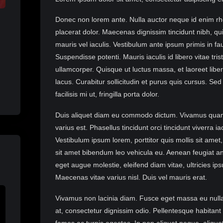
Donec non lorem ante. Nulla auctor neque id enim rh
placerat dolor. Maecenas dignissim tincidunt nibh, quis
mauris vel iaculis. Vestibulum ante ipsum primis in fau
Suspendisse potenti. Mauris iaculis id libero vitae tris
ullamcorper. Quisque ut luctus massa, et laoreet libero.
lacus. Curabitur sollicitudin et purus quis cursus. S
facilisis mi ut, fringilla porta dolor.
Duis aliquet diam eu commodo dictum. Vivamus quam 
varius est. Phasellus tincidunt orci tincidunt viverra ia
Vestibulum ipsum lorem, porttitor quis mollis sit ame
sit amet bibendum leo vehicula eu. Aenean feugiat an
eget augue molestie, eleifend diam vitae, ultricies ip
Maecenas vitae varius nisl. Duis vel mauris erat.
Vivamus non lacinia diam. Fusce eget massa eu nulla t
at, consectetur dignissim odio. Pellentesque habitant