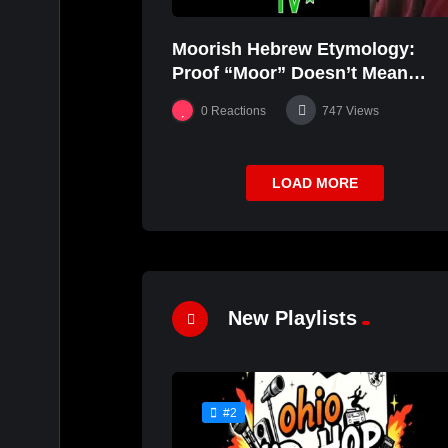
Moorish Hebrew Etymology:
Proof “Moor” Doesn’t Mean
“black” | JudahSon
0
Reactions
747
Views
LOAD MORE
New Playlists
#2