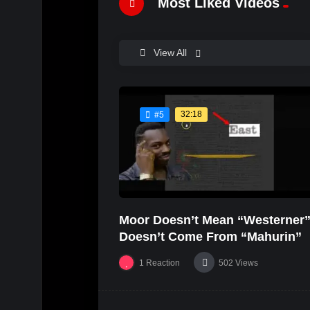
Most Liked Videos
View All
32:18
#5
Moor Doesn’t Mean “Westerner”
Doesn’t Come From “Mahurin”
1
Reaction
502
Views